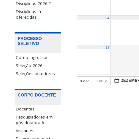
Disciplinas 2026.2
Disciplinas já
oferecidas
24
PROCESSO
SELETIVO
31
Como ingressar
Seleção 2026
Seleções anteriores
DEZEMBR
2022
NOV
CORPO DOCENTE
Docentes
Pesquisadores em
pós-doutorado
Visitantes
Fazem parte desta