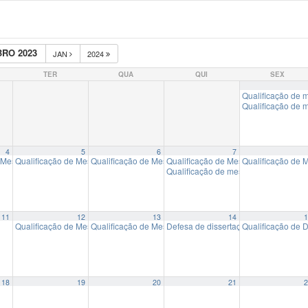
RO 2023
JAN
2024
TER
QUA
QUI
SEX
Qualificação de m
Qualificação d
4
5
6
7
de Mestrado: “DA TELA DA TV ÀS REDES: UM ESTUDO SOBRE CONVERGÊNCIA
Qualificação de Mestrado: “A mimetização do jornalismo em conteúdos desinfor
Qualificação de Mestrado: “INOVAÇÃO, CULTURA POP E 
Qualificação de Mestrado: “TOD
Qualificação de M
Qualificação de mestrado “A apuraçã
11
12
13
14
1
Qualificação de Mestrado: “O contributo do rádio comunitário no enfrenta
Qualificação de Mestrado: “Imprensa e territórios indígen
Defesa de dissertação: “Construindo 
Qualificação de D
18
19
20
21
2