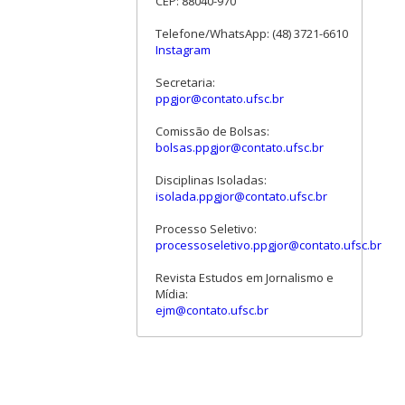
CEP: 88040-970
Telefone/WhatsApp: (48) 3721-6610
Instagram
Secretaria:
ppgjor@contato.ufsc.br
Comissão de Bolsas:
bolsas.ppgjor@contato.ufsc.br
Disciplinas Isoladas:
isolada.ppgjor@contato.ufsc.br
Processo Seletivo:
processoseletivo.ppgjor@contato.ufsc.br
Revista Estudos em Jornalismo e
Mídia:
ejm@contato.ufsc.br