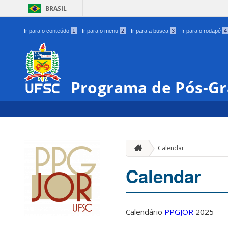
BRASIL
Ir para o conteúdo
1
Ir para o menu
2
Ir para a busca
3
Ir para o rodapé
4
Programa de Pós-Gr
Calendar
Calendar
Calendário
PPGJOR
2025