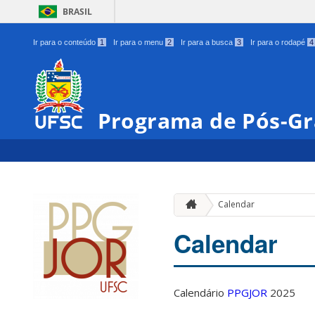
BRASIL
Ir para o conteúdo
1
Ir para o menu
2
Ir para a busca
3
Ir para o rodapé
4
Programa de Pós-Gr
Calendar
Calendar
Calendário
PPGJOR
2025