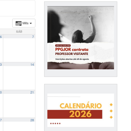
Mês
SÁB
6
7
3
14
0
21
7
28