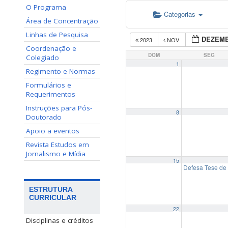
O Programa
Categorias
Área de Concentração
Linhas de Pesquisa
DEZEMB
2023
NOV
Coordenação e
DOM
SEG
Colegiado
1
Regimento e Normas
Formulários e
Requerimentos
Instruções para Pós-
8
Doutorado
Apoio a eventos
Revista Estudos em
Jornalismo e Mídia
15
Defesa Tese de 
ESTRUTURA
CURRICULAR
22
Disciplinas e créditos