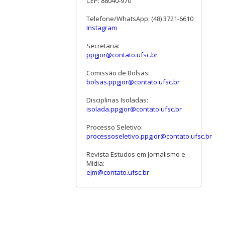
CEP: 88040-970
Telefone/WhatsApp: (48) 3721-6610
Instagram
Secretaria:
ppgjor@contato.ufsc.br
Comissão de Bolsas:
bolsas.ppgjor@contato.ufsc.br
Disciplinas Isoladas:
isolada.ppgjor@contato.ufsc.br
Processo Seletivo:
processoseletivo.ppgjor@contato.ufsc.br
Revista Estudos em Jornalismo e
Mídia:
ejm@contato.ufsc.br