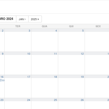
RO 2024
JAN
2025
TER
QUA
QUI
SEX
2
3
4
5
9
10
11
12
1
16
17
18
19
2
Doutorado Juliana Freire Bezerra
14:00
23
24
25
26
2