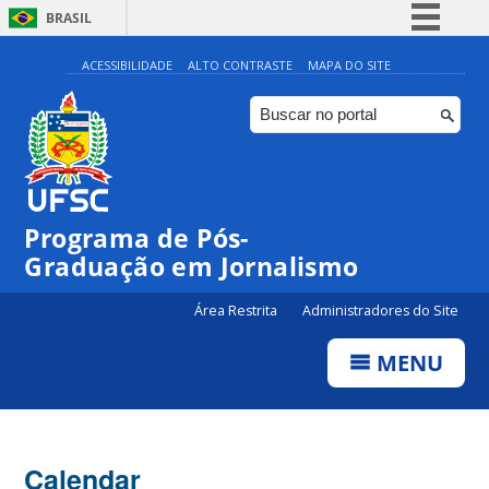
BRASIL
Simplifique!
ACESSIBILIDADE
ALTO CONTRASTE
MAPA DO SITE
Comunica BR
Participe
Acesso à informação
Legislação
Programa de Pós-
Canais
Graduação em Jornalismo
Área Restrita
Administradores do Site
MENU
Calendar