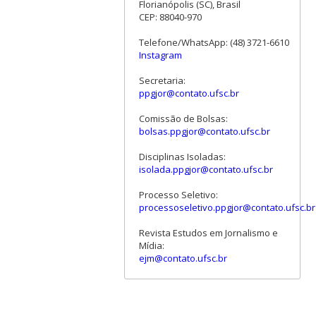
Florianópolis (SC), Brasil
CEP: 88040-970
Telefone/WhatsApp: (48) 3721-6610
Instagram
Secretaria:
ppgjor@contato.ufsc.br
Comissão de Bolsas:
bolsas.ppgjor@contato.ufsc.br
Disciplinas Isoladas:
isolada.ppgjor@contato.ufsc.br
Processo Seletivo:
processoseletivo.ppgjor@contato.ufsc.br
Revista Estudos em Jornalismo e
Mídia:
ejm@contato.ufsc.br