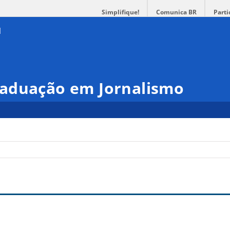
Simplifique!
Comunica BR
Parti
aduação em Jornalismo