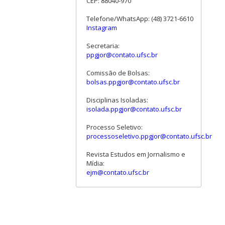
CEP: 88040-970
Telefone/WhatsApp: (48) 3721-6610
Instagram
Secretaria:
ppgjor@contato.ufsc.br
Comissão de Bolsas:
bolsas.ppgjor@contato.ufsc.br
Disciplinas Isoladas:
isolada.ppgjor@contato.ufsc.br
Processo Seletivo:
processoseletivo.ppgjor@contato.ufsc.br
Revista Estudos em Jornalismo e
Mídia:
ejm@contato.ufsc.br