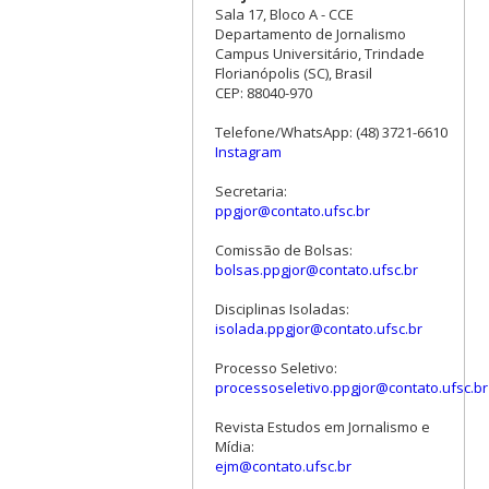
Sala 17, Bloco A - CCE
Departamento de Jornalismo
Campus Universitário, Trindade
Florianópolis (SC), Brasil
CEP: 88040-970
Telefone/WhatsApp: (48) 3721-6610
Instagram
Secretaria:
ppgjor@contato.ufsc.br
Comissão de Bolsas:
bolsas.ppgjor@contato.ufsc.br
Disciplinas Isoladas:
isolada.ppgjor@contato.ufsc.br
Processo Seletivo:
processoseletivo.ppgjor@contato.ufsc.br
Revista Estudos em Jornalismo e
Mídia:
ejm@contato.ufsc.br