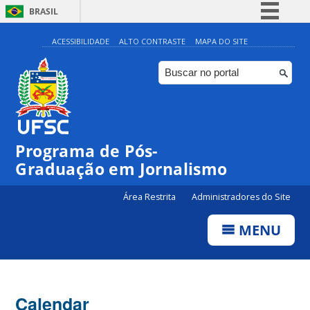
BRASIL
Simplifique!
ACESSIBILIDADE
ALTO CONTRASTE
MAPA DO SITE
Comunica BR
Participe
Acesso à informação
Legislação
00:00
Programa de Pós-
Canais
Graduação em Jornalismo
01:00
Área Restrita
Administradores do Site
02:00
MENU
03:00
Calendar
04:00