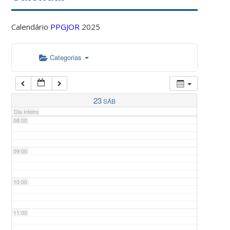
Calendário
PPGJOR
2025
05:00
Categorias
06:00
07:00
23
SÁB
Dia inteiro
08:00
09:00
10:00
11:00