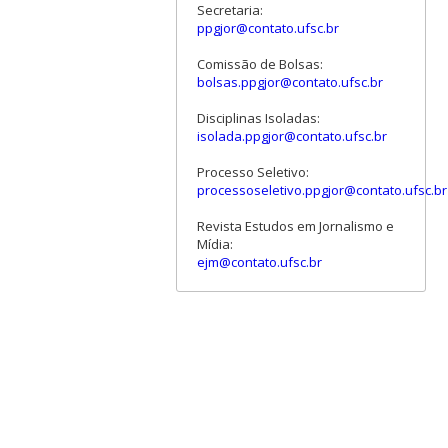
Secretaria:
ppgjor@contato.ufsc.br
Comissão de Bolsas:
bolsas.ppgjor@contato.ufsc.br
Disciplinas Isoladas:
isolada.ppgjor@contato.ufsc.br
Processo Seletivo:
processoseletivo.ppgjor@contato.ufsc.br
Revista Estudos em Jornalismo e
Mídia:
ejm@contato.ufsc.br