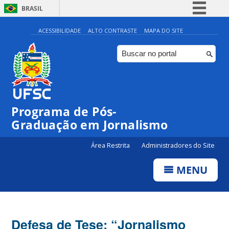
BRASIL
Simplifique!
ACESSIBILIDADE
ALTO CONTRASTE
MAPA DO SITE
Comunica BR
Participe
Acesso à informação
Legislação
Programa de Pós-
Canais
Graduação em Jornalismo
Área Restrita
Administradores do Site
MENU
Defesa de Tese: “Jornalismo