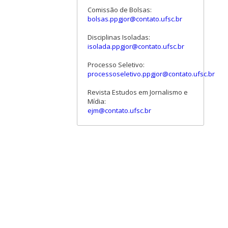
Comissão de Bolsas:
bolsas.ppgjor@contato.ufsc.br
Disciplinas Isoladas:
isolada.ppgjor@contato.ufsc.br
Processo Seletivo:
processoseletivo.ppgjor@contato.ufsc.br
Revista Estudos em Jornalismo e
Mídia:
ejm@contato.ufsc.br