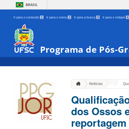
BRASIL
Ir para o conteúdo
1
Ir para o menu
2
Ir para a busca
3
Ir para o rodapé
4
Programa de Pós-Gr
»
Notícias
Qua
Qualificaçã
dos Ossos 
reportagem 