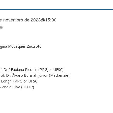
de novembro de 2023@15:00
is
Regina Mousquer Zuculoto
. Dr.ª Fabiana Piccinin (PPGJor UFSC)
f. Dr. Álvaro Bufarah Júnior (Mackenzie)
l Longhi (PPGJor UFSC)
Viana e Silva (UFOP)