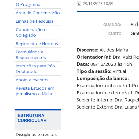
29/11/2023 10:39
O Programa
Área de Concentração
Linhas de Pesquisa
8 
QUANDO:
Coordenação e
Grát
CUSTO
Colegiado
Regimento e Normas
Discente:
Alcides Mafra
Formulários e
Orientador (a):
Dra. Valci 
Requerimentos
Data:
08/12/2023 às 15h
Instruções para Pós-
Tipo da sessão:
Virtual
Doutorado
Composição da banca:
Apoio a eventos
Examinador/a interno/a 1:Prof
Revista Estudos em
Examinador/a externo/a 1: Pro
Jornalismo e Mídia
Suplente Interno: Dra. Raque
Suplente Externo:Dra. Luana 
ESTRUTURA
CURRICULAR
Disciplinas e créditos