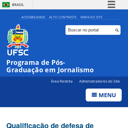
BRASIL
Simplifique!
ACESSIBILIDADE
ALTO CONTRASTE
MAPA DO SITE
Comunica BR
Participe
Acesso à informação
Legislação
Programa de Pós-
Canais
Graduação em Jornalismo
Área Restrita
Administradores do Site
MENU
Qualificação de defesa de