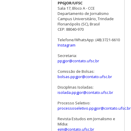
PPGJOR/UFSC
Sala 17, Bloco A - CCE
Departamento de Jornalismo
Campus Universitário, Trindade
Florianópolis (SC), Brasil
CEP: 88040-970
Telefone/WhatsApp: (48) 3721-6610
Instagram
Secretaria:
ppgjor@contato.ufsc.br
Comissão de Bolsas:
bolsas.ppgjor@contato.ufsc.br
Disciplinas Isoladas:
isolada.ppgjor@contato.ufsc.br
Processo Seletivo:
processoseletivo.ppgjor@contato.ufsc.br
Revista Estudos em Jornalismo e
Mídia:
ejm@contato.ufsc.br