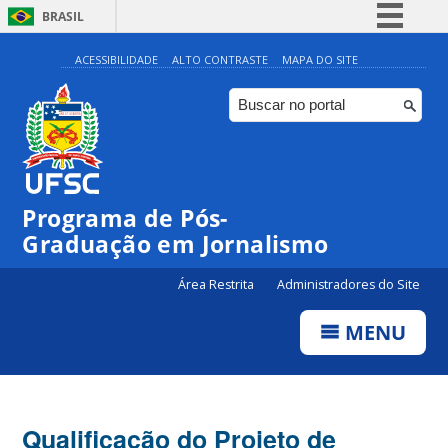
BRASIL
Simplifique!
ACESSIBILIDADE
ALTO CONTRASTE
MAPA DO SITE
Comunica BR
Participe
Acesso à informação
Legislação
Programa de Pós-
Canais
Graduação em Jornalismo
Área Restrita
Administradores do Site
MENU
Qualificação do Projeto de