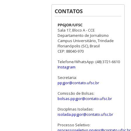
CONTATOS
PPGJOR/UFSC
Sala 17, Bloco A - CCE
Departamento de Jornalismo
Campus Universitário, Trindade
Florianópolis (SC), Brasil
CEP: 88040-970
Telefone/WhatsApp: (48) 3721-6610
Instagram
Secretaria:
ppgjor@contato.ufsc.br
Comissão de Bolsas:
bolsas.ppgjor@contato.ufsc.br
Disciplinas Isoladas:
isolada.ppgjor@contato.ufsc.br
Processo Seletivo:
processoseletivo.ppgjor@contato.ufsc.br