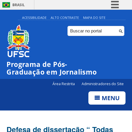
BRASIL
Simplifique!
ACESSIBILIDADE
ALTO CONTRASTE
MAPA DO SITE
Comunica BR
Participe
Acesso à informação
Legislação
Programa de Pós-
Canais
Graduação em Jornalismo
Área Restrita
Administradores do Site
MENU
Defesa de dissertação “ Todas