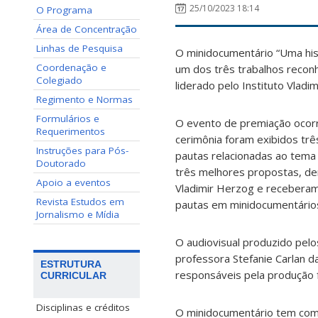
25/10/2023 18:14
O Programa
Área de Concentração
Linhas de Pesquisa
O minidocumentário “Uma hist
Coordenação e
um dos três trabalhos recon
Colegiado
liderado pelo Instituto Vladi
Regimento e Normas
Formulários e
O evento de premiação ocorre
Requerimentos
cerimônia foram exibidos tr
Instruções para Pós-
pautas relacionadas ao tema “
Doutorado
três melhores propostas, den
Apoio a eventos
Vladimir Herzog e receberam 
Revista Estudos em
pautas em minidocumentário
Jornalismo e Mídia
O audiovisual produzido pel
professora Stefanie Carlan da
ESTRUTURA
responsáveis pela produção f
CURRICULAR
Disciplinas e créditos
O minidocumentário tem como 