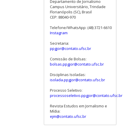
Departamento de Jornalismo
Campus Universitário, Trindade
Florianópolis (SC), Brasil
CEP: 88040-970
Telefone/WhatsApp: (48) 3721-6610
Instagram
Secretaria:
ppgjor@contato.ufsc.br
Comissão de Bolsas:
bolsas.ppgjor@contato.ufsc.br
Disciplinas Isoladas:
isolada.ppgjor@contato.ufsc.br
Processo Seletivo:
processoseletivo.ppgjor@contato.ufsc.br
Revista Estudos em Jornalismo e
Mídia:
ejm@contato.ufsc.br