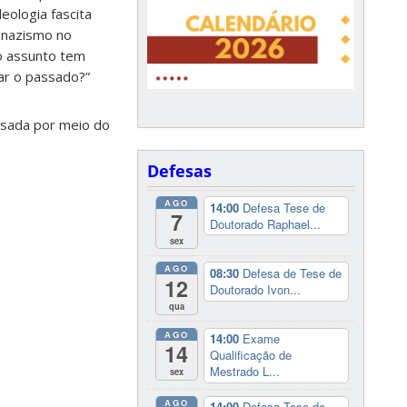
deologia fascita
onazismo no
 o assunto tem
ar o passado?”
ssada por meio do
Defesas
AGO
14:00
Defesa Tese de
7
Doutorado Raphael...
sex
AGO
08:30
Defesa de Tese de
12
Doutorado Ivon...
qua
AGO
14:00
Exame
14
Qualificação de
Mestrado L...
sex
AGO
14:00
Defesa Tese de