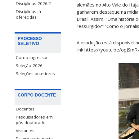
Disciplinas 2026.2
alemães no Alto Vale do Itajaí
ganharem destaque na mídia,
Disciplinas já
oferecidas
Brasil. Assim, “Uma história
ressurgido?” “Como o jornal
PROCESSO
A produção está disponível 
SELETIVO
link https://youtu.be/opJSmR
Como ingressar
Seleção 2026
Seleções anteriores
CORPO DOCENTE
Docentes
Pesquisadores em
pós-doutorado
Visitantes
Fazem parte desta