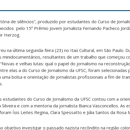
ória de silêncios”, produzido por estudantes do Curso de Jornali
hecidos pelo 15º Prêmio Jovem Jornalista Fernando Pacheco Jord
mir Herzog.
u na última segunda-feira (23) no Itaú Cultural, em São Paulo. D
ês minidocumentários, resultantes de um trabalho que começou co
Novas e velhas lutas: qual o papel do jornalismo na reconstrução 
tre elas a do Curso de Jornalismo da UFSC, foram selecionadas p
uma bolsa e orientação de jornalistas profissionais a fim de tra
s.
os estudantes do Curso de Jornalismo da UFSC contou com a orie
 Silveira e com a mentoria da jornalista Bianca Vasconcellos. As 
oram Ísis Leites Regina, Clara Spessatto e Júlia Santos da Rosa 
objetivo investigar o passado nazista recôndito na região colo