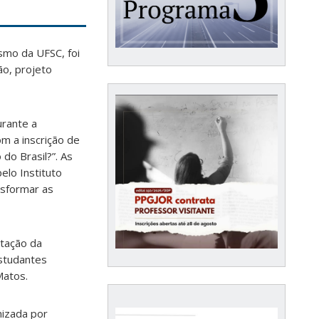
smo da UFSC, foi
ão, projeto
urante a
m a inscrição de
do Brasil?”. As
elo Instituto
nsformar as
ntação da
estudantes
Matos.
nizada por