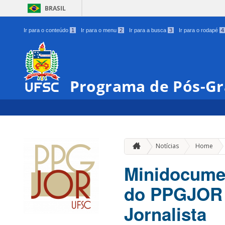
BRASIL
Ir para o conteúdo
1
Ir para o menu
2
Ir para a busca
3
Ir para o rodapé
4
Programa de Pós-Gr
»
Notícias
Home
Minidocumen
do PPGJOR 
Jornalista