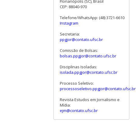
Florianópolis (SC), Brasil
CEP: 88040-970
Telefone/WhatsApp: (48) 3721-6610
Instagram
Secretaria:
ppgjor@contato.ufsc.br
Comissão de Bolsas:
bolsas.ppgjor@contato.ufsc.br
Disciplinas Isoladas:
isolada.ppgjor@contato.ufsc.br
Processo Seletivo:
processoseletivo.ppgjor@contato.ufsc.br
Revista Estudos em Jornalismo e
Mídia:
ejm@contato.ufsc.br