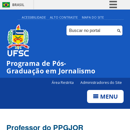
BRASIL
Simplifique!
ACESSIBILIDADE
ALTO CONTRASTE
MAPA DO SITE
Comunica BR
Participe
Acesso à informação
Legislação
Programa de Pós-
Canais
Graduação em Jornalismo
Área Restrita
Administradores do Site
MENU
Professor do PPGJOR