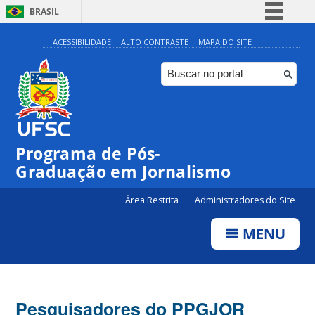
BRASIL
Simplifique!
ACESSIBILIDADE
ALTO CONTRASTE
MAPA DO SITE
Comunica BR
Participe
Acesso à informação
Legislação
Programa de Pós-
Canais
Graduação em Jornalismo
Área Restrita
Administradores do Site
MENU
Pesquisadores do PPGJOR