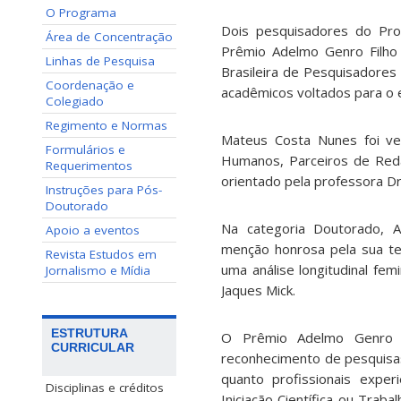
O Programa
Dois pesquisadores do Pr
Área de Concentração
Prêmio Adelmo Genro Filho 
Linhas de Pesquisa
Brasileira de Pesquisadores
Coordenação e
acadêmicos voltados para o e
Colegiado
Regimento e Normas
Mateus Costa Nunes foi ven
Formulários e
Humanos, Parceiros de Redaç
Requerimentos
orientado pela professora Drª.
Instruções para Pós-
Doutorado
Na categoria Doutorado, A
Apoio a eventos
menção honrosa pela sua tese
Revista Estudos em
uma análise longitudinal femi
Jornalismo e Mídia
Jaques Mick.
ESTRUTURA
O Prêmio Adelmo Genro F
CURRICULAR
reconhecimento de pesquisas
quanto profissionais exper
Disciplinas e créditos
Iniciação Científica ou Tra