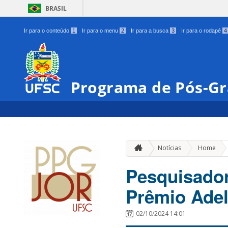
BRASIL
Ir para o conteúdo
1
Ir para o menu
2
Ir para a busca
3
Ir para o rodapé
4
Programa de Pós-Gr
»
Notícias
Home
Pesquisado
Prêmio Adel
02/10/2024 14:01