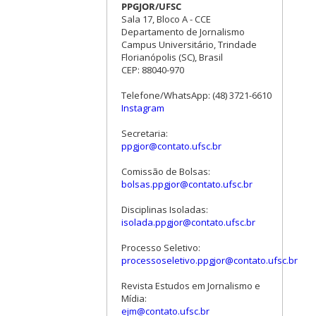
PPGJOR/UFSC
Sala 17, Bloco A - CCE
Departamento de Jornalismo
Campus Universitário, Trindade
Florianópolis (SC), Brasil
CEP: 88040-970
Telefone/WhatsApp: (48) 3721-6610
Instagram
Secretaria:
ppgjor@contato.ufsc.br
Comissão de Bolsas:
bolsas.ppgjor@contato.ufsc.br
Disciplinas Isoladas:
isolada.ppgjor@contato.ufsc.br
Processo Seletivo:
processoseletivo.ppgjor@contato.ufsc.br
Revista Estudos em Jornalismo e
Mídia:
ejm@contato.ufsc.br