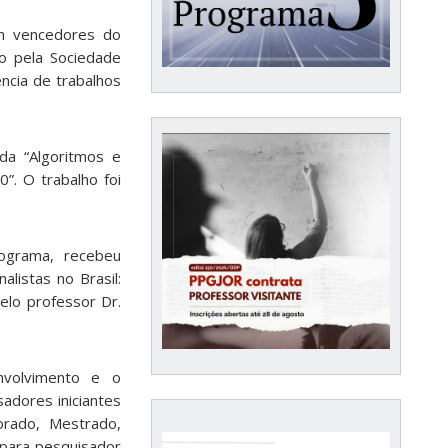
m vencedores do
do pela Sociedade
ncia de trabalhos
da “Algoritmos e
”. O trabalho foi
rograma, recebeu
alistas no Brasil:
pelo professor Dr.
nvolvimento e o
adores iniciantes
orado, Mestrado,
 para pesquisador