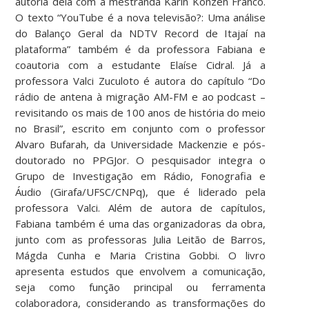
autoria dela com a mestranda Karin Konzen Franco.
O texto “YouTube é a nova televisão?: Uma análise
do Balanço Geral da NDTV Record de Itajaí na
plataforma” também é da professora Fabiana e
coautoria com a estudante Elaíse Cidral.
Já a
professora Valci Zuculoto é autora do capítulo “Do
rádio de antena à migração AM-FM e ao podcast –
revisitando os mais de 100 anos de história do meio
no Brasil”, escrito em conjunto com o professor
Alvaro Bufarah, da Universidade Mackenzie e pós-
doutorado no PPGJor. O pesquisador integra o
Grupo de Investigação em Rádio, Fonografia e
Áudio (Girafa/UFSC/CNPq), que é liderado pela
professora Valci.
Além de autora de capítulos,
Fabiana também é uma das organizadoras da obra,
junto com as professoras Julia Leitão de Barros,
Mágda Cunha e Maria Cristina Gobbi. O livro
apresenta estudos que envolvem a comunicação,
seja como função principal ou ferramenta
colaboradora, considerando as transformações do