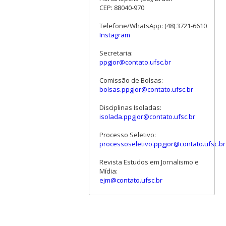
CEP: 88040-970
Telefone/WhatsApp: (48) 3721-6610
Instagram
Secretaria:
ppgjor@contato.ufsc.br
Comissão de Bolsas:
bolsas.ppgjor@contato.ufsc.br
Disciplinas Isoladas:
isolada.ppgjor@contato.ufsc.br
Processo Seletivo:
processoseletivo.ppgjor@contato.ufsc.br
Revista Estudos em Jornalismo e
Mídia:
ejm@contato.ufsc.br