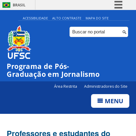
BRASIL
Simplifique!
ACESSIBILIDADE
ALTO CONTRASTE
MAPA DO SITE
Comunica BR
Participe
Acesso à informação
Legislação
Programa de Pós-
Canais
Graduação em Jornalismo
Área Restrita
Administradores do Site
MENU
Professores e estudantes do