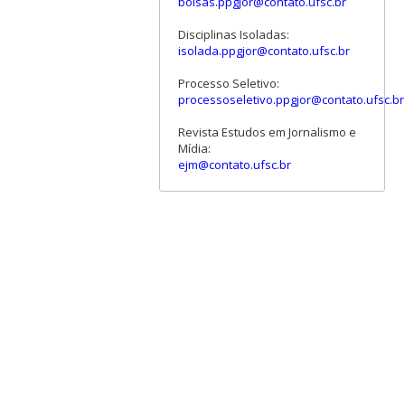
bolsas.ppgjor@contato.ufsc.br
Disciplinas Isoladas:
isolada.ppgjor@contato.ufsc.br
Processo Seletivo:
processoseletivo.ppgjor@contato.ufsc.br
Revista Estudos em Jornalismo e
Mídia:
ejm@contato.ufsc.br