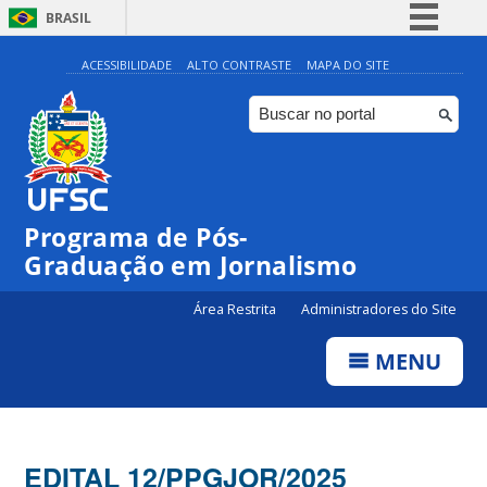
BRASIL
Simplifique!
ACESSIBILIDADE
ALTO CONTRASTE
MAPA DO SITE
Comunica BR
Participe
Acesso à informação
Legislação
Programa de Pós-
Canais
Graduação em Jornalismo
Área Restrita
Administradores do Site
MENU
EDITAL 12/PPGJOR/2025