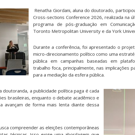
Renatha Giordani, aluna do doutorado, participo
Cross-sections Conference 2026, realizada na ú
programa de pós-graduação em Comunicaçã
Toronto Metropolitan University e da York Univer
Durante a conferência, foi apresentado o projet
micro-direcionamento político como uma estratég
pública em campanhas baseadas em platafor
trabalho foca, principalmente, nas implicações p
para a mediação da esfera pública.
doutoranda, a publicidade política paga é cada
ões brasileiras, enquanto o debate acadêmico e
da avançam de forma mais lenta diante dessa
 busca compreender as eleições contemporâneas
ntas técnicas. Isso exige uma abordagem que