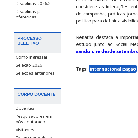
Disciplinas 2026.2
considere as interações ent
Disciplinas já
de campanha, práticas jorna
oferecidas
político para definir a visibili
Renatha destaca a importâ
PROCESSO
SELETIVO
estudo junto ao Social Me
sanduíche desde setembr
Como ingressar
Seleção 2026
Tags:
internacionalização
Seleções anteriores
CORPO DOCENTE
Docentes
Pesquisadores em
pós-doutorado
Visitantes
Fazem parte desta