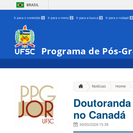
BRASIL
Ir para o conteúdo
1
Ir para o menu
2
Ir para a busca
3
Ir para o rodapé
4
Programa de Pós-Gr
»
Notícias
Home
Doutoranda
no Canadá
30/03/2026 15:38