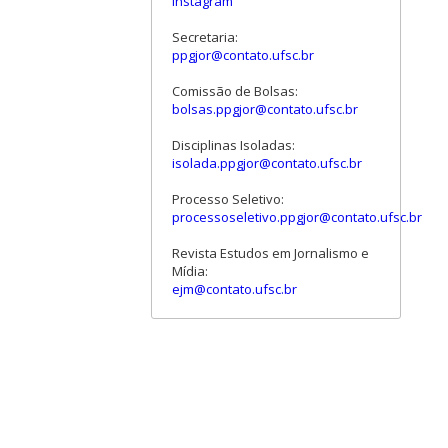
Instagram
Secretaria:
ppgjor@contato.ufsc.br
Comissão de Bolsas:
bolsas.ppgjor@contato.ufsc.br
Disciplinas Isoladas:
isolada.ppgjor@contato.ufsc.br
Processo Seletivo:
processoseletivo.ppgjor@contato.ufsc.br
Revista Estudos em Jornalismo e
Mídia:
ejm@contato.ufsc.br