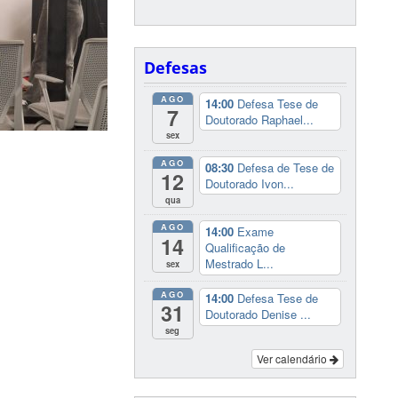
Defesas
AGO
14:00
Defesa Tese de
7
Doutorado Raphael...
sex
AGO
08:30
Defesa de Tese de
12
Doutorado Ivon...
qua
AGO
14:00
Exame
14
Qualificação de
Mestrado L...
sex
AGO
14:00
Defesa Tese de
31
Doutorado Denise ...
seg
Ver calendário