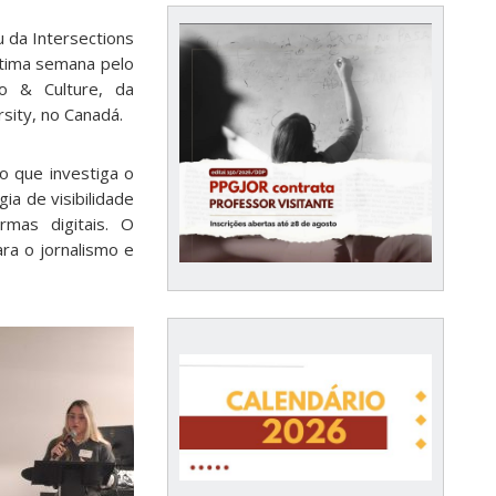
u da Intersections
ltima semana pelo
o & Culture, da
sity, no Canadá.
o que investiga o
ia de visibilidade
mas digitais. O
ara o jornalismo e