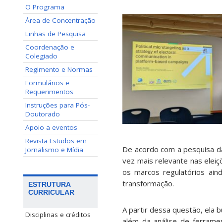
O Programa
Área de Concentração
Linhas de Pesquisa
Coordenação e
Colegiado
Regimento e Normas
Formulários e
Requerimentos
Instruções para Pós-
Doutorado
Apoio a eventos
Revista Estudos em
De acordo com a pesquisa da 
Jornalismo e Mídia
vez mais relevante nas eleiç
os marcos regulatórios ain
transformação.
ESTRUTURA
CURRICULAR
A partir dessa questão, ela
Disciplinas e créditos
além da análise de ferrame