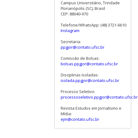
Campus Universitário, Trindade
Florianópolis (SC), Brasil
CEP: 88040-970
Telefone/WhatsApp: (48) 3721-6610
Instagram
Secretaria:
ppgjor@contato.ufsc.br
Comissão de Bolsas:
bolsas.ppgjor@contato.ufsc.br
Disciplinas Isoladas:
isolada.ppgjor@contato.ufsc.br
Processo Seletivo:
processoseletivo.ppgjor@contato.ufsc.br
Revista Estudos em Jornalismo e
Mídia:
ejm@contato.ufsc.br