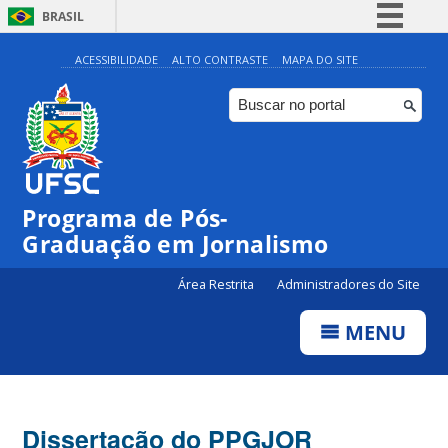
BRASIL
Simplifique!
ACESSIBILIDADE
ALTO CONTRASTE
MAPA DO SITE
Comunica BR
Participe
Acesso à informação
Legislação
Programa de Pós-
Canais
Graduação em Jornalismo
Área Restrita
Administradores do Site
MENU
Dissertação do PPGJOR