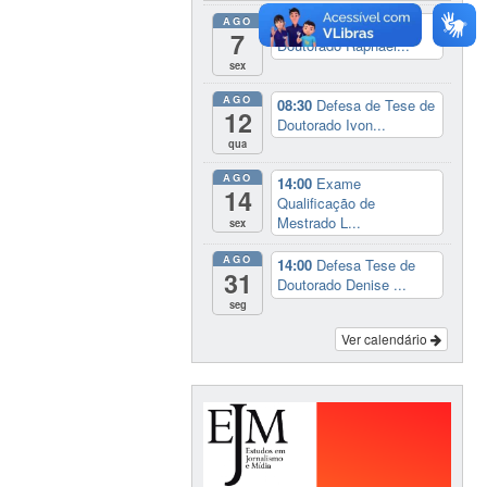
AGO
14:00
Defesa Tese de
7
Doutorado Raphael...
sex
AGO
08:30
Defesa de Tese de
12
Doutorado Ivon...
qua
AGO
14:00
Exame
14
Qualificação de
Mestrado L...
sex
AGO
14:00
Defesa Tese de
31
Doutorado Denise ...
seg
Ver calendário