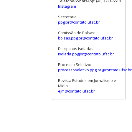
Telefone/WhatsApp: (48) 3721-6610
Instagram
Secretaria:
ppgjor@contato.ufsc.br
Comissão de Bolsas:
bolsas.ppgjor@contato.ufsc.br
Disciplinas Isoladas:
isolada.ppgjor@contato.ufsc.br
Processo Seletivo:
processoseletivo.ppgjor@contato.ufsc.br
Revista Estudos em Jornalismo e
Mídia:
ejm@contato.ufsc.br