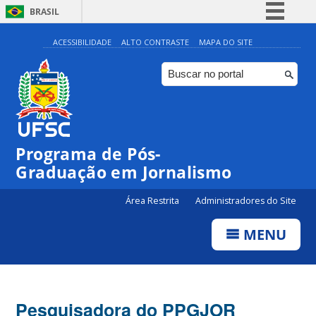
BRASIL
Simplifique!
ACESSIBILIDADE
ALTO CONTRASTE
MAPA DO SITE
Comunica BR
Participe
Acesso à informação
Legislação
Programa de Pós-
Canais
Graduação em Jornalismo
Área Restrita
Administradores do Site
MENU
Pesquisadora do PPGJOR