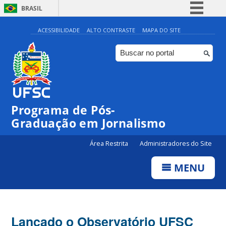
BRASIL
Simplifique!
ACESSIBILIDADE
ALTO CONTRASTE
MAPA DO SITE
Comunica BR
Participe
Acesso à informação
Legislação
Programa de Pós-
Canais
Graduação em Jornalismo
Área Restrita
Administradores do Site
MENU
Lançado o Observatório UFSC