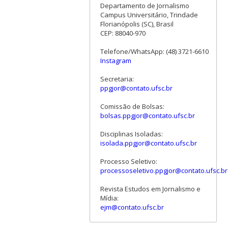
Departamento de Jornalismo
Campus Universitário, Trindade
Florianópolis (SC), Brasil
CEP: 88040-970
Telefone/WhatsApp: (48) 3721-6610
Instagram
Secretaria:
ppgjor@contato.ufsc.br
Comissão de Bolsas:
bolsas.ppgjor@contato.ufsc.br
Disciplinas Isoladas:
isolada.ppgjor@contato.ufsc.br
Processo Seletivo:
processoseletivo.ppgjor@contato.ufsc.br
Revista Estudos em Jornalismo e
Mídia:
ejm@contato.ufsc.br