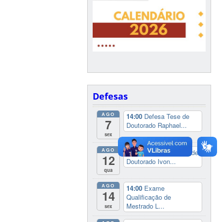
Defesas
AGO
14:00
Defesa Tese de
7
Doutorado Raphael...
sex
AGO
08:30
Defesa de Tese de
12
Doutorado Ivon...
qua
AGO
14:00
Exame
14
Qualificação de
Mestrado L...
sex