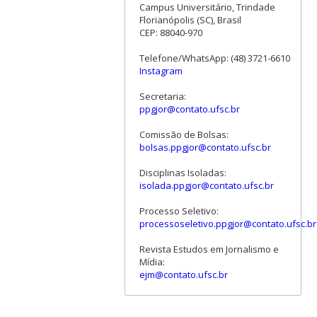
Campus Universitário, Trindade
Florianópolis (SC), Brasil
CEP: 88040-970
Telefone/WhatsApp: (48) 3721-6610
Instagram
Secretaria:
ppgjor@contato.ufsc.br
Comissão de Bolsas:
bolsas.ppgjor@contato.ufsc.br
Disciplinas Isoladas:
isolada.ppgjor@contato.ufsc.br
Processo Seletivo:
processoseletivo.ppgjor@contato.ufsc.br
Revista Estudos em Jornalismo e
Mídia:
ejm@contato.ufsc.br