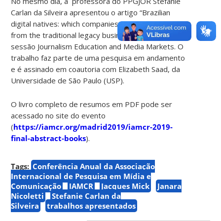
No mesmo dia, a professora do PPGJOR Stefanie
Carlan da Silveira apresentou o artigo “Brazilian
digital natives: which companies are moving away
from the traditional legacy business model?”, na
sessão Journalism Education and Media Markets. O
trabalho faz parte de uma pesquisa em andamento
e é assinado em coautoria com Elizabeth Saad, da
Universidade de São Paulo (USP).
O livro completo de resumos em PDF pode ser
acessado no site do evento
(
https://iamcr.org/madrid2019/iamcr-2019-
final-abstract-books
).
Tags:
Conferência Anual da Associação
Internacional de Pesquisa em Mídia e
Comunicação
IAMCR
Jacques Mick
Janara
Nicoletti
Stefanie Carlan da
Silveira
trabalhos apresentados