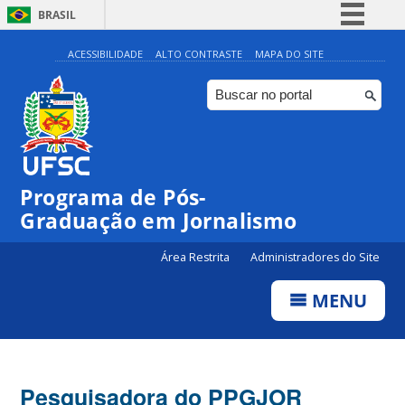
BRASIL
Simplifique!
ACESSIBILIDADE
ALTO CONTRASTE
MAPA DO SITE
Comunica BR
Participe
Acesso à informação
Legislação
Programa de Pós-
Canais
Graduação em Jornalismo
Área Restrita
Administradores do Site
MENU
Pesquisadora do PPGJOR