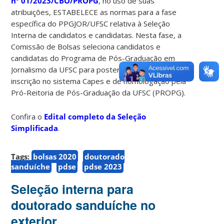
nº 01/2023/CBO/PROPG
, no uso de suas
atribuições, ESTABELECE as normas para a fase
específica do PPGJOR/UFSC relativa à Seleção
Interna de candidatos e candidatas. Nesta fase, a
Comissão de Bolsas seleciona candidatos e
candidatas do Programa de Pós-Graduação em
Jornalismo da UFSC para posteriores etapas de
inscrição no sistema Capes e de homologação pela
Pró-Reitoria de Pós-Graduação da UFSC (PROPG).
Confira o
Edital completo da Seleção
Simplificada
.
Tags:
bolsas 2020
doutorado
sanduíche
pdse
pdse 2023
Seleção interna para
doutorado sanduíche no
exterior