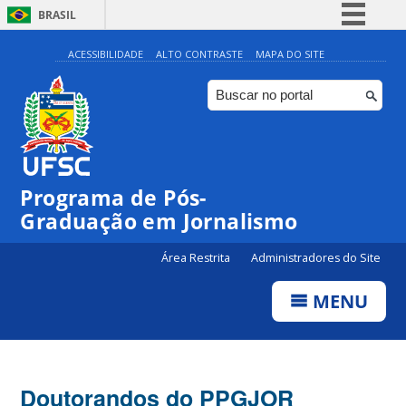
BRASIL
Simplifique!
ACESSIBILIDADE
ALTO CONTRASTE
MAPA DO SITE
Comunica BR
Participe
Acesso à informação
Legislação
Programa de Pós-
Canais
Graduação em Jornalismo
Área Restrita
Administradores do Site
MENU
Doutorandos do PPGJOR