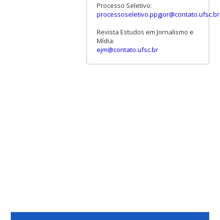
Processo Seletivo:
processoseletivo.ppgjor@contato.ufsc.br
Revista Estudos em Jornalismo e
Mídia:
ejm@contato.ufsc.br