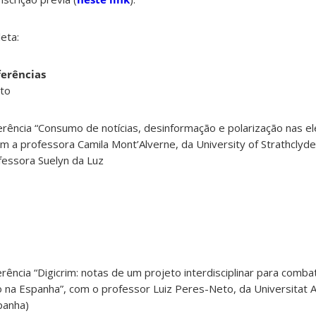
eta:
ferências
nto
rência “Consumo de notícias, desinformação e polarização nas el
com a professora Camila Mont’Alverne, da University of Strathclyd
fessora Suelyn da Luz
rência “Digicrim: notas de um projeto interdisciplinar para comba
 na Espanha”, com o professor Luiz Peres-Neto, da Universitat
panha)