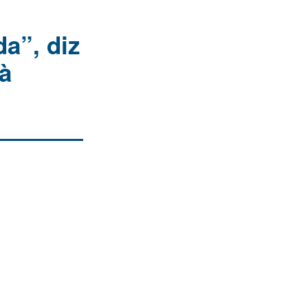
da”, diz
à