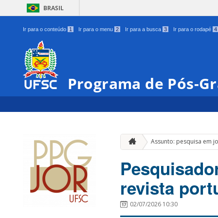
BRASIL
Ir para o conteúdo
1
Ir para o menu
2
Ir para a busca
3
Ir para o rodapé
4
Programa de Pós-Gr
Assunto: pesquisa em j
Pesquisado
revista por
02/07/2026 10:30