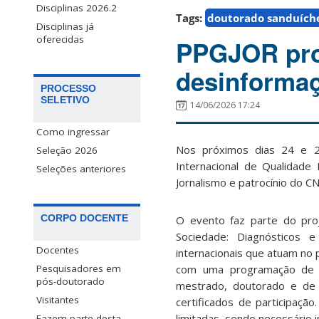
Disciplinas 2026.2
Tags:
doutorado sanduích
Disciplinas já
oferecidas
PPGJOR prom
desinforma
PROCESSO
SELETIVO
14/06/2026 17:24
Como ingressar
Nos próximos dias 24 e 25
Seleção 2026
Internacional de Qualidade
Seleções anteriores
Jornalismo e patrocínio do C
CORPO DOCENTE
O evento faz parte do proj
Sociedade: Diagnósticos 
Docentes
internacionais que atuam no p
com uma programação de tr
Pesquisadores em
pós-doutorado
mestrado, doutorado e de i
Visitantes
certificados de participaçã
limitadas, sendo necessário i
Fazem parte desta