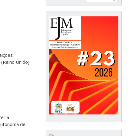
eições
e (Reino Unido)
ter a
 Autònoma de