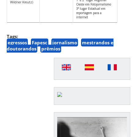
Wildner Kreutz)
Oeste em Fotojornalismo
3° lugar Estadual em
reportagem para a
internet
Tags:
egressos
Fapesc
jornalismo
mestrandos e
doutorandos
prêmios