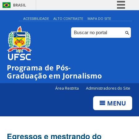
BRASIL
Simplifique!
ACESSIBILIDADE
ALTO CONTRASTE
MAPA DO SITE
Comunica BR
Participe
Acesso à informação
Legislação
Programa de Pós-
Canais
Graduação em Jornalismo
Área Restrita
Administradores do Site
MENU
Egressos e mestrando do