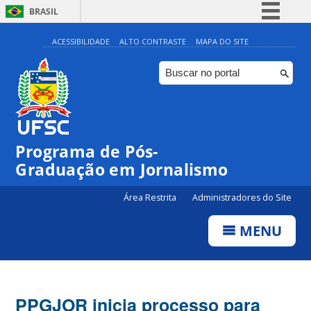
BRASIL
Simplifique!
ACESSIBILIDADE
ALTO CONTRASTE
MAPA DO SITE
Comunica BR
Participe
Acesso à informação
Legislação
Programa de Pós-
Canais
Graduação em Jornalismo
Área Restrita
Administradores do Site
MENU
PPGJOR inicia processo para