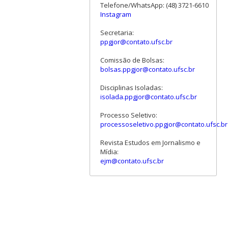
Telefone/WhatsApp: (48) 3721-6610
Instagram
Secretaria:
ppgjor@contato.ufsc.br
Comissão de Bolsas:
bolsas.ppgjor@contato.ufsc.br
Disciplinas Isoladas:
isolada.ppgjor@contato.ufsc.br
Processo Seletivo:
processoseletivo.ppgjor@contato.ufsc.br
Revista Estudos em Jornalismo e
Mídia:
ejm@contato.ufsc.br