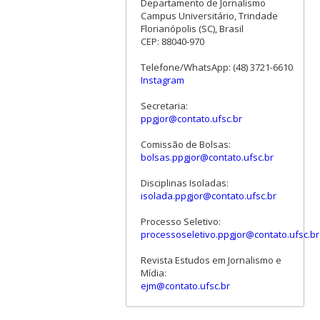
Departamento de Jornalismo
Campus Universitário, Trindade
Florianópolis (SC), Brasil
CEP: 88040-970
Telefone/WhatsApp: (48) 3721-6610
Instagram
Secretaria:
ppgjor@contato.ufsc.br
Comissão de Bolsas:
bolsas.ppgjor@contato.ufsc.br
Disciplinas Isoladas:
isolada.ppgjor@contato.ufsc.br
Processo Seletivo:
processoseletivo.ppgjor@contato.ufsc.br
Revista Estudos em Jornalismo e
Mídia:
ejm@contato.ufsc.br