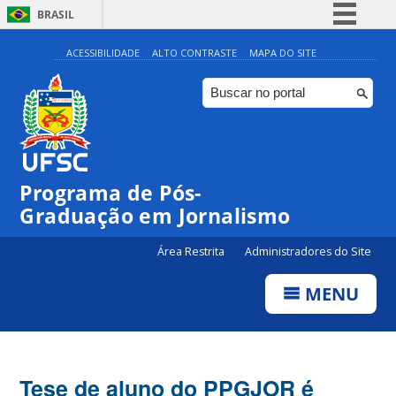
BRASIL
Simplifique!
ACESSIBILIDADE
ALTO CONTRASTE
MAPA DO SITE
Comunica BR
Participe
Acesso à informação
Legislação
Programa de Pós-
Canais
Graduação em Jornalismo
Área Restrita
Administradores do Site
MENU
Tese de aluno do PPGJOR é