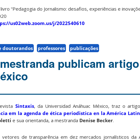
ivro “Pedagogia do Jornalismo: desafios, experiências e inovaçõ
020
ps://us02web.zoom.us/j/2022540610
e doutorandos
professores
publicações
 mestranda publicam artig
México
revista
Sintaxis
, da Universidad Anáhuac México, traz o arti
cia em la agenda de ética periodistica en la América Lati
letti
e sua orientanda, a mestranda
Denise Becker
.
 vetores de transparência em dez mercados jornalísticos da A