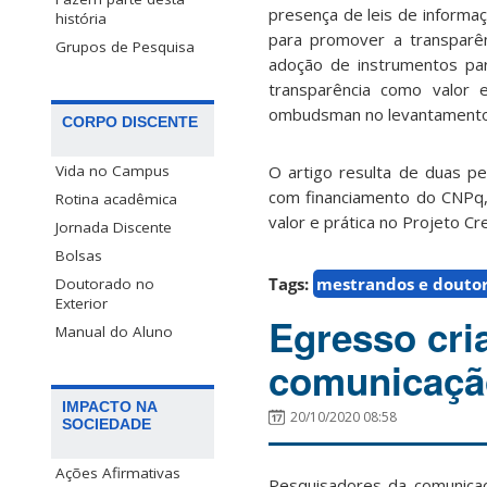
presença de leis de informaç
história
para promover a transparê
Grupos de Pesquisa
adoção de instrumentos pa
transparência como valor
ombudsman no levantamento
CORPO DISCENTE
O artigo resulta de duas p
Vida no Campus
com financiamento do CNPq, 
Rotina acadêmica
valor e prática no Projeto Cre
Jornada Discente
Bolsas
Tags:
mestrandos e douto
Doutorado no
Exterior
Egresso cri
Manual do Aluno
comunicaçã
IMPACTO NA
20/10/2020 08:58
SOCIEDADE
Ações Afirmativas
Pesquisadores da comunicaç