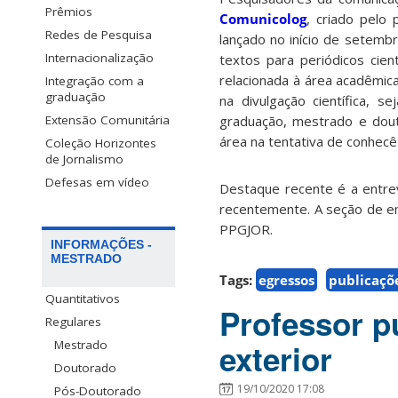
Prêmios
Comunicolog
, criado pelo
Redes de Pesquisa
lançado no início de setemb
Internacionalização
textos para periódicos cien
relacionada à área acadêmic
Integração com a
graduação
na divulgação científica, 
graduação, mestrado e dout
Extensão Comunitária
área na tentativa de conhecê
Coleção Horizontes
de Jornalismo
Defesas em vídeo
Destaque recente é a entr
recentemente. A seção de en
PPGJOR.
INFORMAÇÕES -
MESTRADO
Tags:
egressos
publicaçõ
Quantitativos
Professor pu
Regulares
Mestrado
exterior
Doutorado
19/10/2020 17:08
Pós-Doutorado