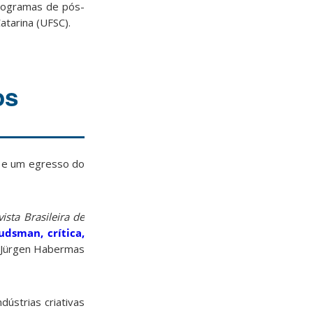
programas de pós-
atarina (UFSC).
os
s e um egresso do
vista Brasileira de
dsman, crítica,
mo Jürgen Habermas
ústrias criativas