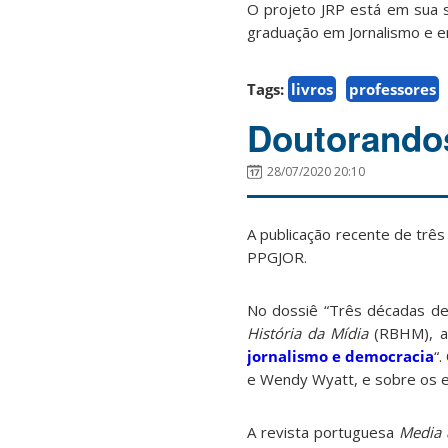
O projeto JRP está em sua s
graduação em Jornalismo e em
Tags:
livros
professores
Doutorandos
28/07/2020 20:10
A publicação recente de trê
PPGJOR.
No dossiê “Três décadas de c
História da Mídia
(RBHM), a
jornalismo e democracia
“
e Wendy Wyatt, e sobre os e
A revista portuguesa
Media 