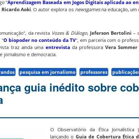
go “
Aprendizagem Baseada em Jogos Digitais aplicada ao e
o
Ricardo Aoki
. O autor explora os
newsgames
na educação, um 
comunicação”, da revista
Vozes & Diálogo
,
Jeferson Bertolini
– 
 “
O biopoder no conteúdo da TV
“, em parceria com o profes
ista traz ainda uma
entrevista
da professora
Vera Sommer
 jornalismo e democracia.
randos
pesquisa em jornalismo
professores
publicaçõe
nça guia inédito sobre cob
a
O Observatório da Ética Jornalística
lançando o
Guia de Cobertura Ética d