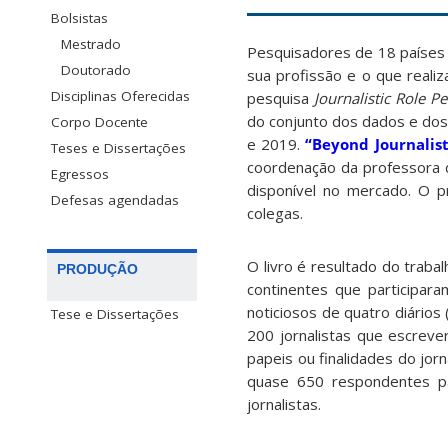
Bolsistas
Mestrado
Pesquisadores de 18 países 
Doutorado
sua profissão e o que reali
Disciplinas Oferecidas
pesquisa
Journalistic Role P
do conjunto dos dados e dos
Corpo Docente
e 2019.
“Beyond Journalis
Teses e Dissertações
coordenação da professora d
Egressos
disponível no mercado. O 
Defesas agendadas
colegas.
O livro é resultado do trab
PRODUÇÃO
continentes que participara
noticiosos de quatro diários 
Tese e Dissertações
200 jornalistas que escreve
papeis ou finalidades do jor
quase 650 respondentes pa
jornalistas.