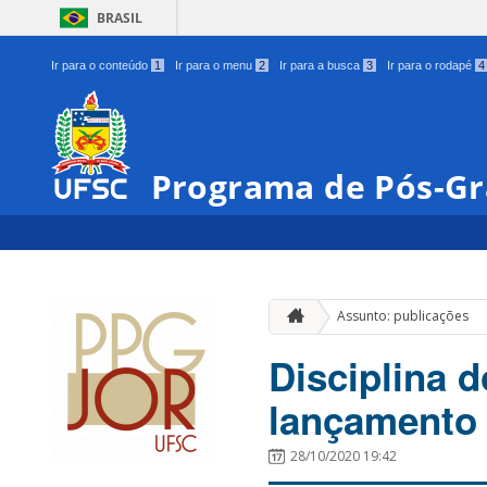
BRASIL
Ir para o conteúdo
1
Ir para o menu
2
Ir para a busca
3
Ir para o rodapé
4
Programa de Pós-Gr
Assunto: publicações
Disciplina 
lançamento
28/10/2020 19:42