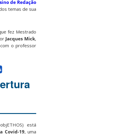
nsino de Redação
dos temas de sua
que fez Mestrado
sor
Jacques Mick
,
com o professor
s
ertura
 (objETHOS) está
a Covid-19
, uma