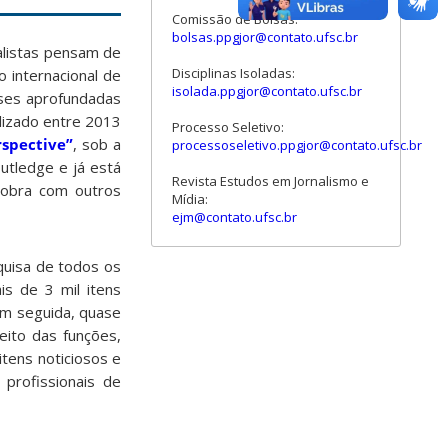
Comissão de Bolsas:
bolsas.ppgjor@contato.ufsc.br
alistas pensam de
Disciplinas Isoladas:
 internacional de
isolada.ppgjor@contato.ufsc.br
ises aprofundadas
lizado entre 2013
Processo Seletivo:
spective”
, sob a
processoseletivo.ppgjor@contato.ufsc.br
outledge e já está
Revista Estudos em Jornalismo e
 obra com outros
Mídia:
ejm@contato.ufsc.br
quisa de todos os
is de 3 mil itens
Em seguida, quase
eito das funções,
itens noticiosos e
profissionais de