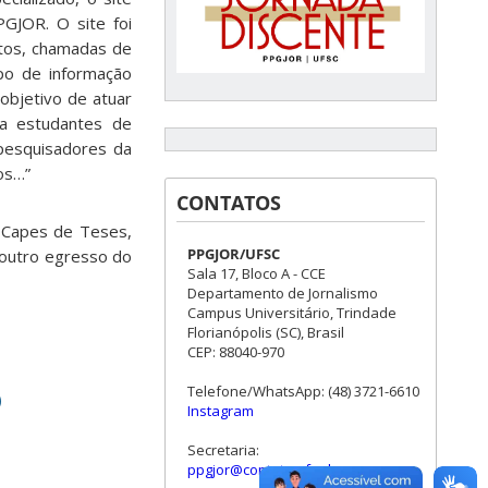
GJOR. O site foi
ntos, chamadas de
ipo de informação
objetivo de atuar
ara estudantes de
pesquisadores da
os…”
CONTATOS
 Capes de Teses,
PPGJOR/UFSC
 outro egresso do
Sala 17, Bloco A - CCE
Departamento de Jornalismo
Campus Universitário, Trindade
Florianópolis (SC), Brasil
CEP: 88040-970
o
Telefone/WhatsApp: (48) 3721-6610
Instagram
Secretaria:
ppgjor@contato.ufsc.br