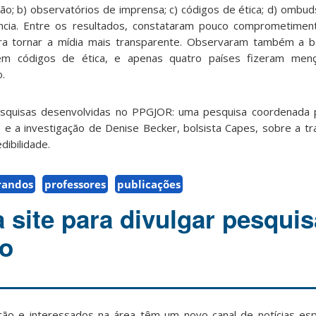
ão; b) observatórios de imprensa; c) códigos de ética; d) ombud
ncia. Entre os resultados, constataram pouco comprometimen
ra tornar a mídia mais transparente. Observaram também a b
 em códigos de ética, e apenas quatro países fizeram men
.
esquisas desenvolvidas no PPGJOR: uma pesquisa coordenada po
e a investigação de Denise Becker, bolsista Capes, sobre a t
dibilidade.
randos
professores
publicações
a site para divulgar pesqui
o
ão e interessados na área têm um novo canal de notícias espe