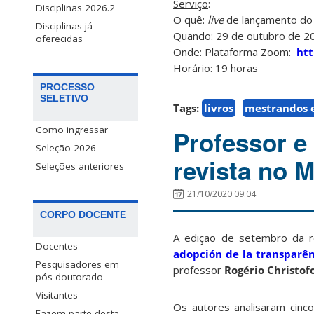
Serviço
:
Disciplinas 2026.2
O quê:
live
de lançamento do l
Disciplinas já
Quando: 29 de outubro de 2
oferecidas
Onde: Plataforma Zoom:
htt
Horário: 19 horas
PROCESSO
SELETIVO
Tags:
livros
mestrandos 
Como ingressar
Professor e
Seleção 2026
revista no 
Seleções anteriores
21/10/2020 09:04
CORPO DOCENTE
A edição de setembro da 
Docentes
adopción de la transparên
Pesquisadores em
professor
Rogério Christofo
pós-doutorado
Visitantes
Os autores analisaram cinco
Fazem parte desta