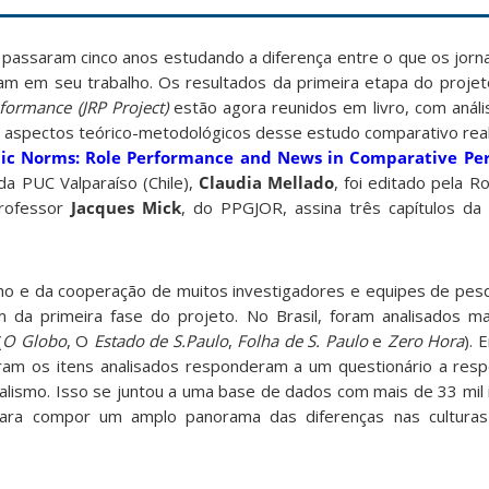
passaram cinco anos estudando a diferença entre o que os jorn
zam em seu trabalho. Os resultados da primeira etapa do projeto
eformance (JRP Project)
estão agora reunidos em livro, com anál
 aspectos teórico-metodológicos desse estudo comparativo rea
tic Norms: Role Performance and News in Comparative Per
a PUC Valparaíso (Chile),
Claudia Mellado
, foi editado pela R
professor
Jacques Mick
, do PPGJOR, assina três capítulos da
alho e da cooperação de muitos investigadores e equipes de pes
m da primeira fase do projeto. No Brasil, foram analisados ma
(
O Globo
, O
Estado de S.Paulo
,
Folha de S. Paulo
e
Zero Hora
). 
ram os itens analisados responderam a um questionário a resp
nalismo. Isso se juntou a uma base de dados com mais de 33 mil 
ra compor um amplo panorama das diferenças nas culturas 