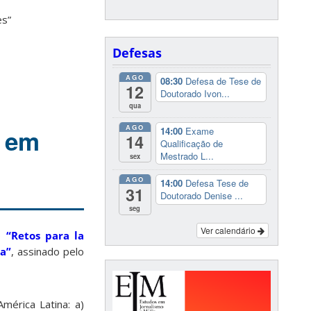
es”
Defesas
AGO
08:30
Defesa de Tese de
12
Doutorado Ivon...
qua
AGO
o em
14:00
Exame
14
Qualificação de
Mestrado L...
sex
AGO
14:00
Defesa Tese de
31
Doutorado Denise ...
seg
Ver calendário
go
“Retos para la
na”
, assinado pelo
mérica Latina: a)