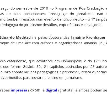
no segundo semestre de 2019 no Programa de Pós-Graduação em
as de seus participantes. “Pedagogia do Jornalismo” não
mo também resultou num evento científico inédito – o 1º Simpós
: “Pedagogia do Jornalismo: desafios, experiências e inovações”.
Eduardo Meditsch
e pelas doutorandas
Janaíne Kronbauer
estaque de uma
live
com autores e organizadores amanhã, 29, à
ósio catarinense, que aconteceu em Florianópolis, e do 17º Enc
, que foi em Goiânia. São 21 capítulos assinados por 28 autore
o livro aponta lacunas pedagógicas a preencher, relata vivência
tivas inéditas para inovar no ensino em jornalismo.
versões
impressa
(R$ 58) e
digital
(gratuita), e ambas podem ser