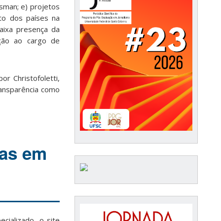
sman; e) projetos
to dos países na
aixa presença da
ção ao cargo de
r Christofoletti,
ransparência como
sas em
cializado, o site