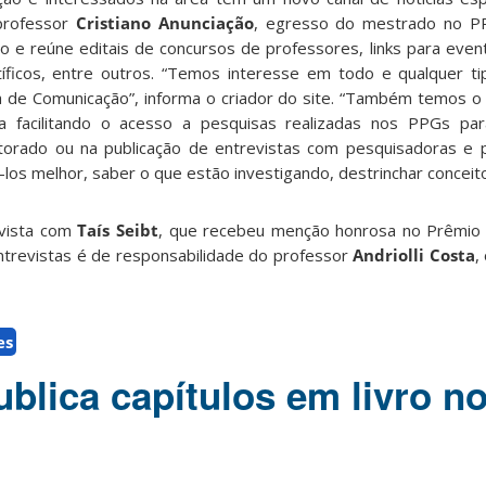
 professor
Cristiano Anunciação
, egresso do mestrado no PP
ro e reúne editais de concursos de professores, links para eve
tíficos, entre outros. “Temos interesse em todo e qualquer t
a de Comunicação”, informa o criador do site. “Também temos o 
seja facilitando o acesso a pesquisas realizadas nos PPGs p
orado ou na publicação de entrevistas com pesquisadoras e 
-los melhor, saber o que estão investigando, destrinchar conceit
evista com
Taís Seibt
, que recebeu menção honrosa no Prêmio
trevistas é de responsabilidade do professor
Andriolli Costa
,
es
blica capítulos em livro n