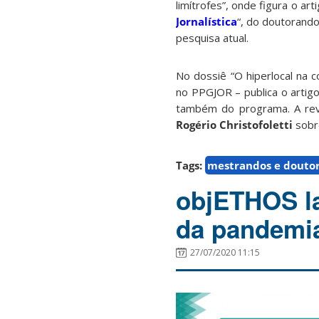
limítrofes”, onde figura o arti
Jornalística
“, do doutorand
pesquisa atual.
No dossiê “O hiperlocal na 
no PPGJOR – publica o artigo
também do programa. A rev
Rogério Christofoletti
sobre
Tags:
mestrandos e douto
objETHOS la
da pandemi
27/07/2020 11:15