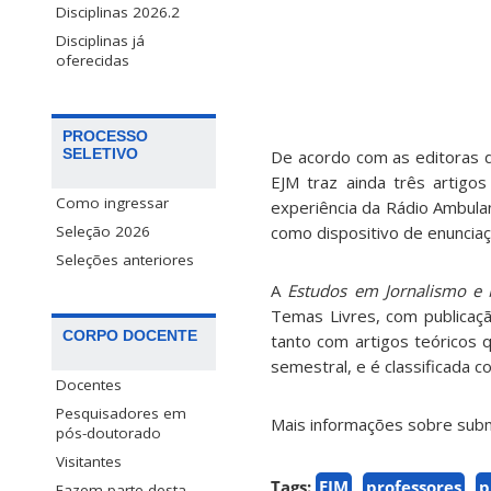
Disciplinas 2026.2
Disciplinas já
oferecidas
PROCESSO
SELETIVO
De acordo com as editoras 
EJM traz ainda três artigo
Como ingressar
experiência da Rádio Ambula
como dispositivo de enunciaç
Seleção 2026
Seleções anteriores
A
Estudos em Jornalismo e 
Temas Livres, com publicaç
CORPO DOCENTE
tanto com artigos teóricos q
semestral, e é classificada 
Docentes
Pesquisadores em
Mais informações sobre sub
pós-doutorado
Visitantes
Tags:
EJM
professores
p
Fazem parte desta