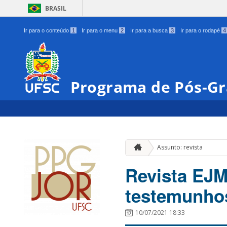
BRASIL
Ir para o conteúdo
1
Ir para o menu
2
Ir para a busca
3
Ir para o rodapé
4
Programa de Pós-Gr
Assunto: revista
Revista EJM
testemunhos
10/07/2021 18:33