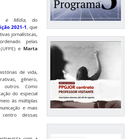
o e Mídia
, do
ição 2021-1
, que
ivas jornalísticas,
ordenado pelas
(UFPE) e
Marta
stórias de vida,
rativas, gênero,
re outros. Como
ação do especial
eio às múltiplas
municação e mais
o centro dessas
ntrevista com a