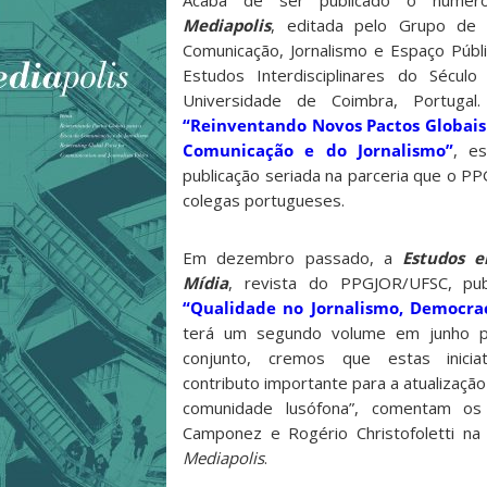
Acaba de ser publicado o númer
Mediapolis
, editada pelo Grupo de 
Comunicação, Jornalismo e Espaço Públ
Estudos Interdisciplinares do Século
Universidade de Coimbra, Portuga
“Reinventando Novos Pactos Globais
Comunicação e do Jornalismo”
, e
publicação seriada na parceria que o 
colegas portugueses.
Em dezembro passado, a
Estudos e
Mídia
, revista do PPGJOR/UFSC, pub
“Qualidade no Jornalismo, Democrac
terá um segundo volume em junho p
conjunto, cremos que estas inici
contributo importante para a atualizaçã
comunidade lusófona”, comentam os 
Camponez e Rogério Christofoletti na
Mediapolis
.