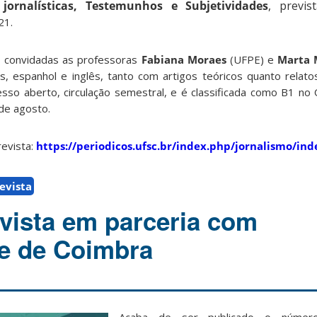
 jornalísticas, Testemunhos e Subjetividades
, previs
21.
 convidadas as professoras
Fabiana Moraes
(UFPE) e
Marta 
, espanhol e inglês, tanto com artigos teóricos quanto relat
esso aberto, circulação semestral, e é classificada como B1 no 
 de agosto.
revista:
https://periodicos.ufsc.br/index.php/jornalismo/ind
evista
vista em parceria com
e de Coimbra