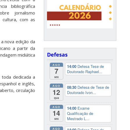
cia bibliográfica
bre jornalismo
 cultura, com as
, a nova edição da
cano a partir da
Defesas
indagem midiática
AGO
14:00
Defesa Tese de
7
Doutorado Raphael...
á toda dedicada a
sex
panhol e inglês,
AGO
08:30
Defesa de Tese de
12
berto, circulação
Doutorado Ivon...
qua
AGO
14:00
Exame
14
Qualificação de
Mestrado L...
sex
AGO
14:00
Defesa Tese de