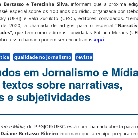
e Bertasso
e
Terezinha Silva
, informam que a próxima ediçã
siê especial sobre os 100 anos do rádio, organizada por Debo
sky (UFRJ) e Valci Zuculoto (UFSC), editores convidados. “L
 de 2020, a chamada de artigos para o especial
“Narrativ
ades”
, que tem como editoras convidadas Fabiana Moraes (UF
sobre essa chamada podem ser encontradas
aqui
.
tica
qualidade no jornalismo
revista
udos em Jornalismo e Mídia
textos sobre narrativas,
 e subjetividades
smo e Mídia
, do PPGJOR/UFSC, está com chamada aberta para r
e
Daiane Bertasso Ribeiro
informam que a equipe prepara uma