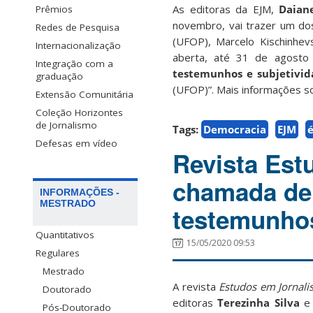
As editoras da EJM,
Daian
Prêmios
novembro, vai trazer um dos
Redes de Pesquisa
(UFOP), Marcelo Kischinhev
Internacionalização
aberta, até 31 de agosto
Integração com a
testemunhos e subjetivid
graduação
(UFOP)”. Mais informações 
Extensão Comunitária
Coleção Horizontes
de Jornalismo
Tags:
Democracia
EJM
é
Defesas em vídeo
Revista Est
chamada de 
INFORMAÇÕES -
MESTRADO
testemunhos
Quantitativos
15/05/2020 09:53
Regulares
Mestrado
A revista
Estudos em Jornali
Doutorado
editoras
Terezinha Silva
Pós-Doutorado