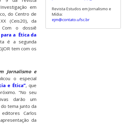
o 9 da revista
Investigação em
Revista Estudos em Jornalismo e
ico, do Centro de
Mídia:
ejm@contato.ufsc.br
 XX (Ceis20), da
l. Com o dossiê
 para a Ética da
sta é a segunda
PPGJOR tem com os
m Jornalismo e
licou o especial
ia e Ética”
, que
róximo. “No seu
ativas darão um
o do tema junto da
editores Carlos
 apresentação da