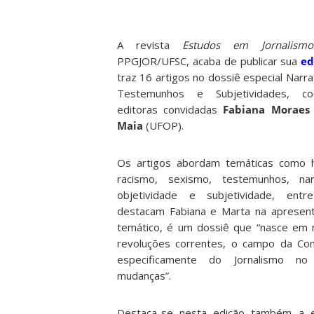
A revista
Estudos em Jornalism
PPGJOR/UFSC, acaba de publicar sua
ed
traz 16 artigos no dossiê especial Narrat
Testemunhos e Subjetividades, co
editoras convidadas
Fabiana Moraes
Maia
(UFOP).
Os artigos abordam temáticas como hi
racismo, sexismo, testemunhos, nar
objetividade e subjetividade, ent
destacam Fabiana e Marta na apresent
temático, é um dossiê que “nasce em m
revoluções correntes, o campo da Co
especifi­camente do Jornalismo n
mudanças”.
Destaca-se nesta edição também a e