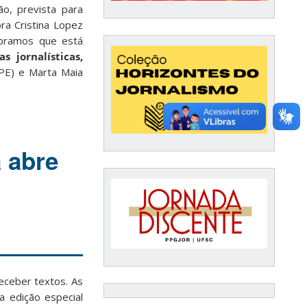
o, prevista para
ra Cristina Lopez
embramos que está
as jornalísticas,
PE) e Marta Maia
 abre
eceber textos. As
 edição especial