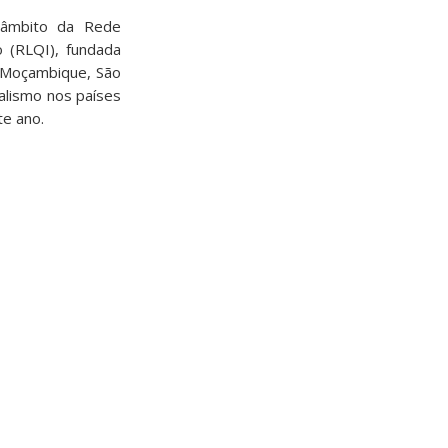
 âmbito da Rede
 (RLQI), fundada
, Moçambique, São
alismo nos países
e ano.