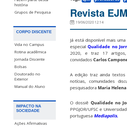
história
Revista EJM
Grupos de Pesquisa
19/06/2020 12:14
CORPO DISCENTE
Já está disponível mais uma
Vida no Campus
especial
Qualidade no Jor
Rotina acadêmica
2020, e traz 17 artigos
convidados
Carlos Campon
Jornada Discente
Bolsas
Doutorado no
A edição traz ainda textos
Exterior
notícias, comunidades dis
Manual do Aluno
pesquisadora
Maria Helen
O dossiê
Qualidade no Jo
IMPACTO NA
PPGJOR/UFSC e Universidade 
SOCIEDADE
portuguesa
Mediapolis.
Ações Afirmativas