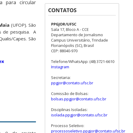
ta para circular
CONTATOS
PPGJOR/UFSC
Maia
(UFOP). São
Sala 17, Bloco A - CCE
os de pesquisa. A
Departamento de Jornalismo
Qualis/Capes. São
Campus Universitário, Trindade
Florianópolis (SC), Brasil
CEP: 88040-970
ex
Telefone/WhatsApp: (48) 3721-6610
Instagram
Secretaria:
ppgjor@contato.ufsc.br
Comissão de Bolsas:
bolsas.ppgjor@contato.ufsc.br
Disciplinas Isoladas:
isolada.ppgjor@contato.ufsc.br
Processo Seletivo:
processoseletivo.ppgjor@contato.ufsc.br