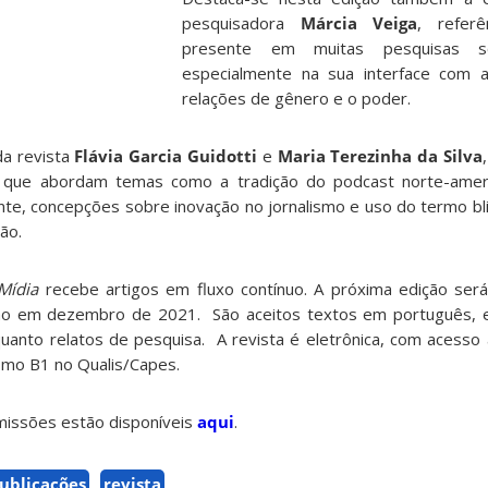
pesquisadora
Márcia Veiga
, referên
presente em muitas pesquisas so
especialmente na sua interface com a
relações de gênero e o poder.
da revista
Flávia Garcia Guidotti
e
Maria Terezinha da Silva
s que abordam temas como a tradição do podcast norte-ameri
nte, concepções sobre inovação no jornalismo e uso do termo bl
ão.
Mídia
recebe artigos em fluxo contínuo. A próxima edição ser
ão em dezembro de 2021. São aceitos textos em português, es
uanto relatos de pesquisa. A revista é eletrônica, com acesso a
como B1 no Qualis/Capes.
missões estão disponíveis
aqui
.
ublicações
revista