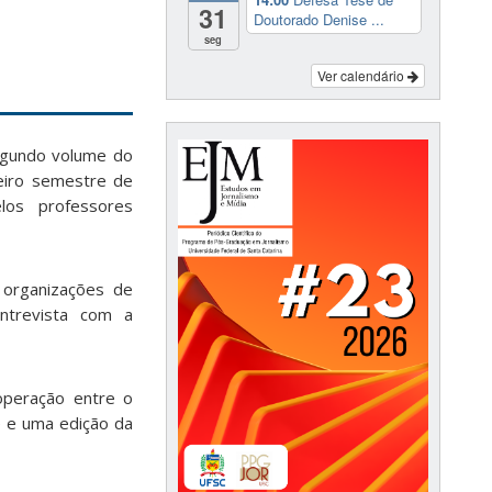
31
Doutorado Denise ...
seg
Ver calendário
egundo volume do
eiro semestre de
os professores
 organizações de
entrevista com a
operação entre o
ê e uma edição da