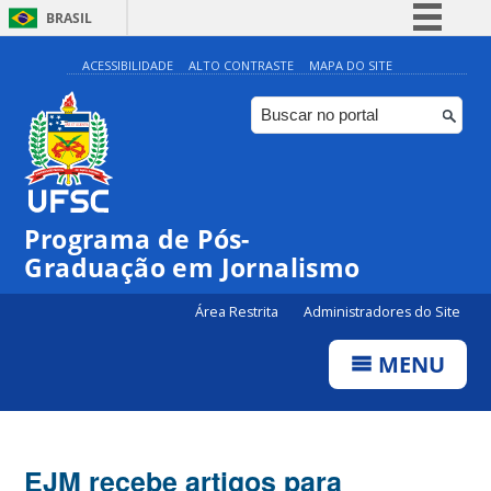
BRASIL
Simplifique!
ACESSIBILIDADE
ALTO CONTRASTE
MAPA DO SITE
Comunica BR
Participe
Acesso à informação
Legislação
Programa de Pós-
Canais
Graduação em Jornalismo
Área Restrita
Administradores do Site
MENU
EJM recebe artigos para