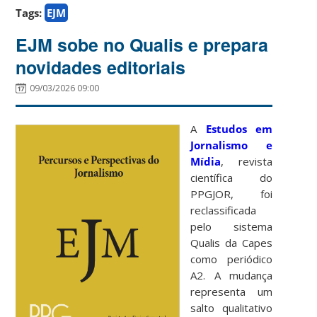
Tags:
EJM
EJM sobe no Qualis e prepara
novidades editoriais
09/03/2026 09:00
A
Estudos em
Jornalismo e
Mídia
, revista
científica do
PPGJOR, foi
reclassificada
pelo sistema
Qualis da Capes
como periódico
A2. A mudança
representa um
salto qualitativo