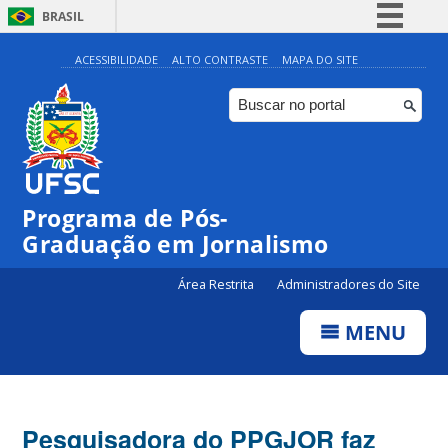
BRASIL
Simplifique!
ACESSIBILIDADE
ALTO CONTRASTE
MAPA DO SITE
Comunica BR
Participe
Acesso à informação
Legislação
Programa de Pós-
Canais
Graduação em Jornalismo
Área Restrita
Administradores do Site
MENU
Pesquisadora do PPGJOR faz