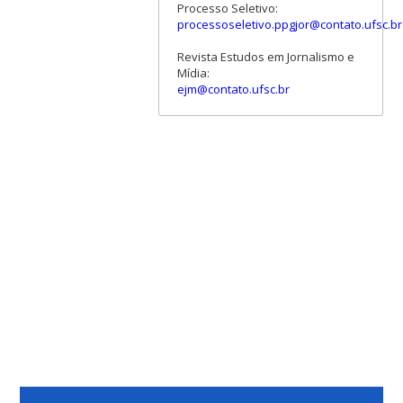
Processo Seletivo:
processoseletivo.ppgjor@contato.ufsc.br
Revista Estudos em Jornalismo e
Mídia:
ejm@contato.ufsc.br