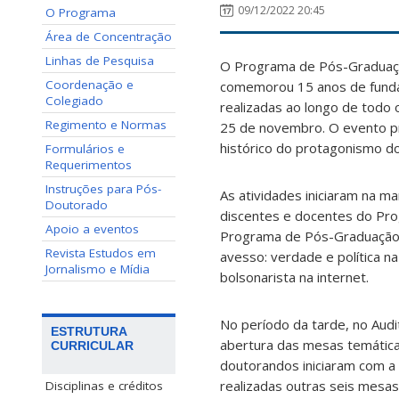
09/12/2022 20:45
O Programa
Área de Concentração
Linhas de Pesquisa
O Programa de Pós-Graduaçã
Coordenação e
comemorou 15 anos de funda
Colegiado
realizadas ao longo de todo
Regimento e Normas
25 de novembro. O evento pro
histórico do protagonismo d
Formulários e
Requerimentos
Instruções para Pós-
As atividades iniciaram na m
Doutorado
discentes e docentes do Pr
Apoio a eventos
Programa de Pós-Graduação e
Revista Estudos em
avesso: verdade e política na
Jornalismo e Mídia
bolsonarista na internet.
No período da tarde, no Aud
ESTRUTURA
abertura das mesas temática
CURRICULAR
doutorandos iniciaram com a
realizadas outras seis mesa
Disciplinas e créditos