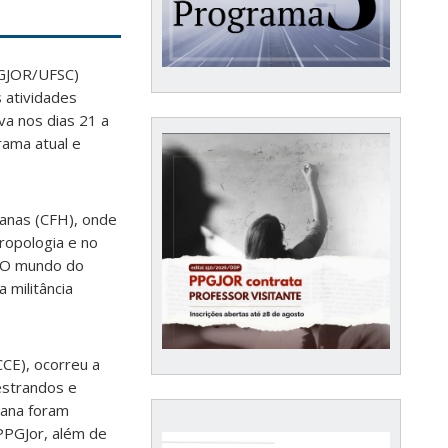
PGJOR/UFSC)
 atividades
a nos dias 21 a
rama atual e
manas (CFH), onde
ropologia e no
o O mundo do
 militância
CE), ocorreu a
estrandos e
mana foram
PPGJor, além de