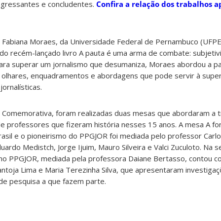
ngressantes e concludentes.
Confira a relação dos trabalhos 
a Fabiana Moraes, da Universidade Federal de Pernambuco (UF
 do recém-lançado livro A pauta é uma arma de combate: subjetivi
para superar um jornalismo que desumaniza, Moraes abordou a p
de olhares, enquadramentos e abordagens que pode servir à supe
ornalísticas.
Comemorativa, foram realizadas duas mesas que abordaram a tr
e professores que fizeram história nesses 15 anos. A mesa A f
asil e o pioneirismo do PPGJOR foi mediada pelo professor Carlos
uardo Medistch, Jorge Ijuim, Mauro Silveira e Valci Zuculoto. Na 
 no PPGJOR, mediada pela professora Daiane Bertasso, contou 
ntoja Lima e Maria Terezinha Silva, que apresentaram investiga
de pesquisa a que fazem parte.