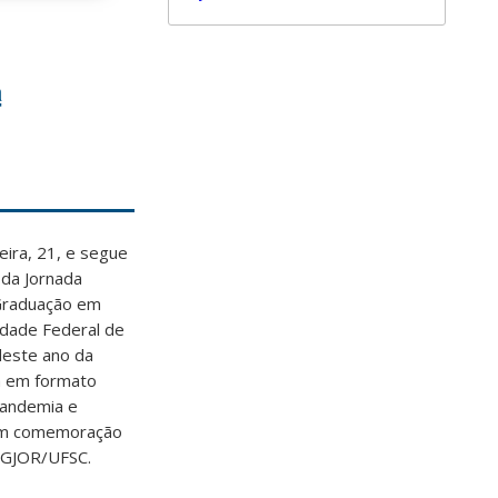
ª
eira, 21, e segue
 da Jornada
Graduação em
idade Federal de
deste ano da
ra em formato
pandemia e
 em comemoração
PGJOR/UFSC.