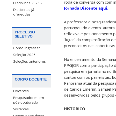
roda de conversa com com i
Disciplinas 2026.2
Jornada Discente aqui.
Disciplinas já
oferecidas
A professora e pesquisador
participou do evento. Autora
PROCESSO
reflexiva e posicionamento 
SELETIVO
“lugar” da complexificação 
preconceitos nas coberturas j
Como ingressar
Seleção 2026
No encerramento da Semana 
Seleções anteriores
PPGJOR com a participação d
pesquisa em jornalismo no Br
contou com os painelistas: Ed
CORPO DOCENTE
Panorama atual da pesquisa
de Cárlida Emerim, Samuel Pa
Docentes
desenvolvidas pelos grupos 
Pesquisadores em
pós-doutorado
HISTÓRICO
Visitantes
Fazem parte desta