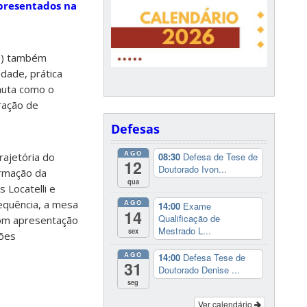
apresentados na
PE) também
dade, prática
auta como o
ração de
Defesas
AGO
08:30
Defesa de Tese de
ajetória do
12
Doutorado Ivon...
ormação da
qua
 Locatelli e
sequência, a mesa
AGO
14:00
Exame
14
Qualificação de
com apresentação
Mestrado L...
sex
ções
AGO
14:00
Defesa Tese de
31
Doutorado Denise ...
seg
Ver calendário