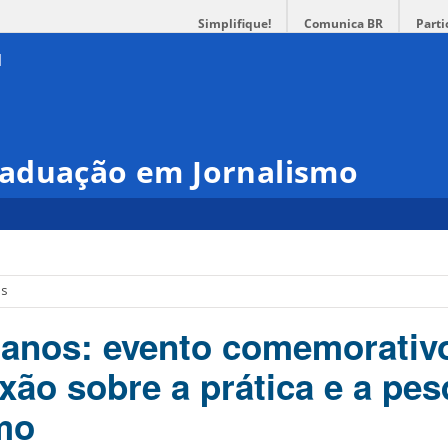
Simplifique!
Comunica BR
Parti
aduação em Jornalismo
os
anos: evento comemorativ
xão sobre a prática e a pes
mo