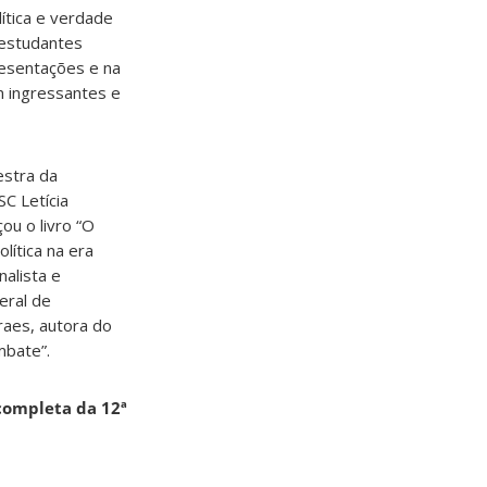
ítica e verdade
 estudantes
resentações e na
m ingressantes e
estra da
C Letícia
ou o livro “O
ítica na era
nalista e
eral de
aes, autora do
mbate”.
completa da 12ª