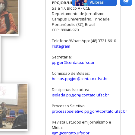
PPGJOR/UFSC
Sala 17, Bloco A - CCE
Departamento de Jornalismo
Campus Universitário, Trindade
Florianópolis (SC), Brasil
CEP: 88040-970
Telefone/WhatsApp: (48) 3721-6610
Instagram
Secretaria:
ppgjor@contato.ufsc.br
Comissão de Bolsas:
bolsas.ppgjor@contato.ufsc.br
Disciplinas Isoladas:
isolada.ppgjor@contato.ufsc.br
Processo Seletivo:
processoseletivo.ppgjor@contato.ufsc.br
Revista Estudos em Jornalismo e
Mídia:
ejm@contato.ufsc.br