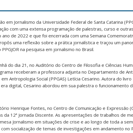
o em Jornalismo da Universidade Federal de Santa Catarina (P
ção com uma extensa programação de palestras, curso e outras
 o ano de 2022 e que foi encerrada com uma Semana Comemorativ
pôs uma reflexão sobre a prática jornalística e traçou um pano
o PPGJOR na pesquisa em jornalismo no Brasil.
anhã do dia 21, no Auditório do Centro de Filosofia e Ciências Hu
ograma receberam a professora adjunta no Departamento de Ant
m Antropologia Social (PPGAS) Letícia Cesarino. Autora do livr
 era digital, Cesarino abordou em sua palestra o funcionamento da
itório Henrique Fontes, no Centro de Comunicação e Expressão (C
s da 12ª Jornada Discente. As apresentações de trabalhos de m
 mesa Jornalismo em situações de crise e ao longo de toda a se
s com socialização de temas de investigações em andamento no 