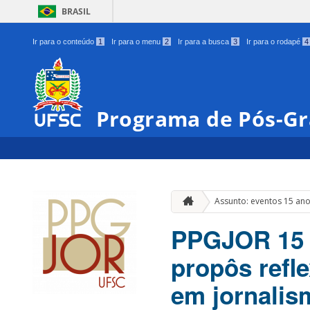
BRASIL
Ir para o conteúdo
1
Ir para o menu
2
Ir para a busca
3
Ir para o rodapé
4
Programa de Pós-Gr
Assunto: eventos 15 an
PPGJOR 15 
propôs refle
em jornalis